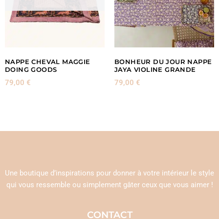
NAPPE CHEVAL MAGGIE
BONHEUR DU JOUR NAPPE
DOING GOODS
JAYA VIOLINE GRANDE
79,00
€
79,00
€
Une boutique d’inspirations pour donner à votre intérieur le style
qui vous ressemble ou simplement gâter ceux que vous aimer !
CONTACT