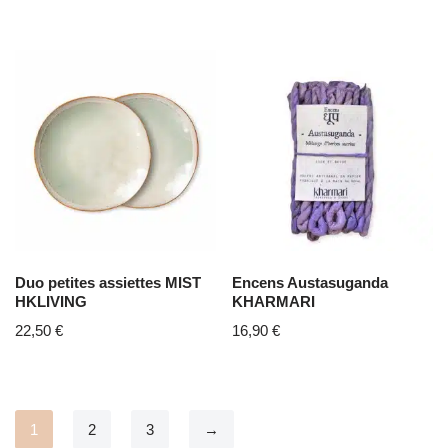
Duo petites assiettes MIST
Encens Austasuganda
HKLIVING
KHARMARI
22,50
€
16,90
€
1
2
3
→