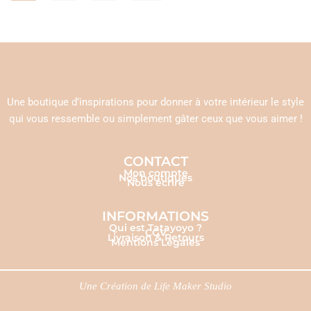
Une boutique d’inspirations pour donner à votre intérieur le style
qui vous ressemble ou simplement gâter ceux que vous aimer !
CONTACT
Mon compte
Nos boutiques
Nous écrire
INFORMATIONS
Qui est Tatayoyo ?
CGV
Livraison & Retours
Mentions Légales
Une Création de
Life Maker Studio