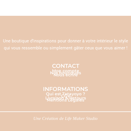
Une boutique d’inspirations pour donner à votre intérieur le style
qui vous ressemble ou simplement gâter ceux que vous aimer !
CONTACT
Mon compte
Nos boutiques
Nous écrire
INFORMATIONS
Qui est Tatayoyo ?
CGV
Livraison & Retours
Mentions Légales
Une Création de
Life Maker Studio