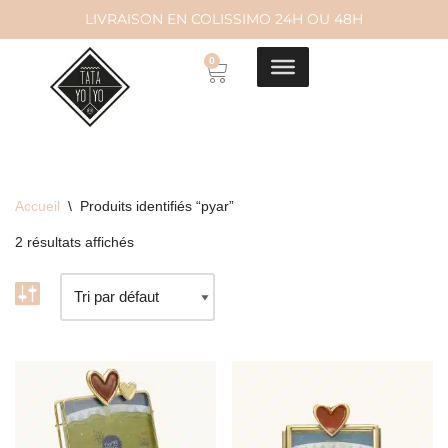
LIVRAISON EN COLISSIMO 24H OU 48H
Aller
0
au
contenu
Accueil
\
Produits identifiés “pyar”
2 résultats affichés