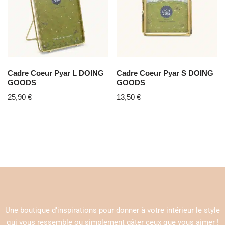
Cadre Coeur Pyar L DOING
Cadre Coeur Pyar S DOING
GOODS
GOODS
25,90
€
13,50
€
Une boutique d’inspirations pour donner à votre intérieur le style
qui vous ressemble ou simplement gâter ceux que vous aimer !