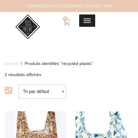
LIVRAISON EN COLISSIMO 24H OU 48H
Aller
0
au
contenu
Accueil
\
Produits identifiés “recycled plastic”
2 résultats affichés