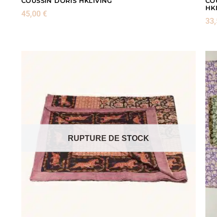
COUSSIN DORIS HKLIVING
CO
HK
45,00
€
33
RUPTURE DE STOCK