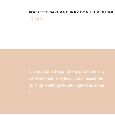
POCHETTE SAKURA CURRY BONHEUR DU JOU
15,00
€
Une boutique d’inspirations pour donner à
votre intérieur le style qui vous ressemble
ou simplement gâter ceux que vous aimer
!