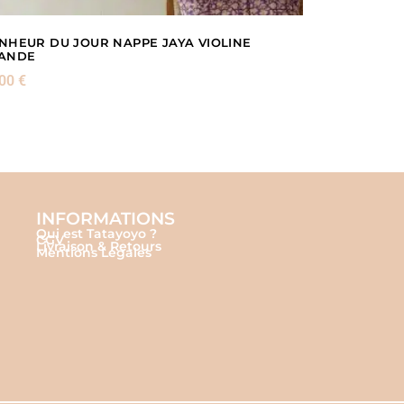
NHEUR DU JOUR NAPPE JAYA VIOLINE
ANDE
,00
€
INFORMATIONS
Qui est Tatayoyo ?
CGV
Livraison & Retours
Mentions Légales