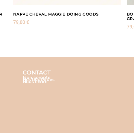
R
NAPPE CHEVAL MAGGIE DOING GOODS
BO
GR
79,00
€
79
CONTACT
Mon compte
Nos boutiques
Nous écrire