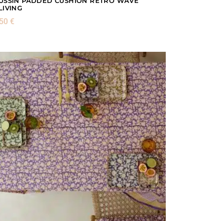
USSIN PADDED CUSHION RETRO WAVE
LIVING
,50
€