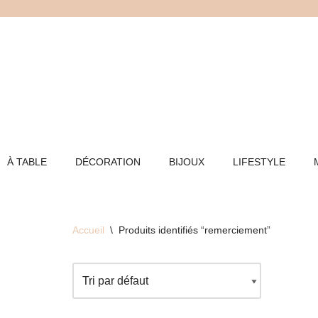
Aller
au
contenu
À TABLE
DÉCORATION
BIJOUX
LIFESTYLE
Accueil
\
Produits identifiés “remerciement”