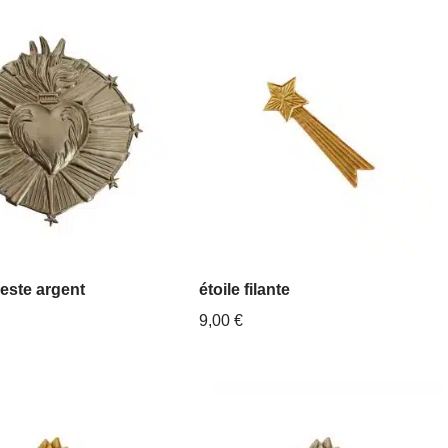
este argent
étoile filante
9,00
€