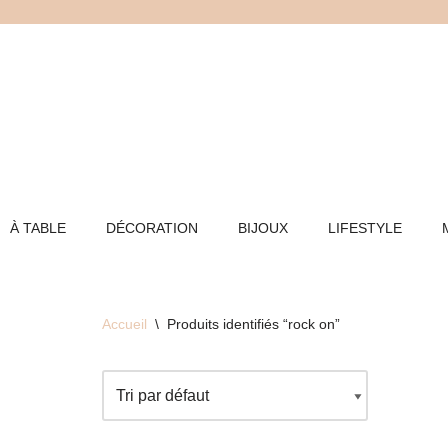
Aller
au
contenu
À TABLE
DÉCORATION
BIJOUX
LIFESTYLE
Accueil
\
Produits identifiés “rock on”