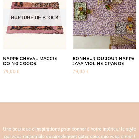
RUPTURE DE STOCK
NAPPE CHEVAL MAGGIE
BONHEUR DU JOUR NAPPE
DOING GOODS
JAYA VIOLINE GRANDE
79,00
€
79,00
€
Une boutique d’inspirations pour donner à votre intérieur le style
qui vous ressemble ou simplement gâter ceux que vous aimer !