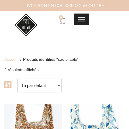
LIVRAISON EN COLISSIMO 24H OU 48H
Aller
0
au
contenu
Accueil
\
Produits identifiés “sac pliable”
2 résultats affichés