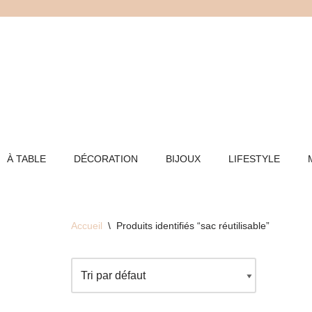
Aller
au
contenu
À TABLE
DÉCORATION
BIJOUX
LIFESTYLE
Accueil
\
Produits identifiés “sac réutilisable”