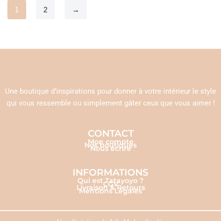
1
2
→
Une boutique d’inspirations pour donner à votre intérieur le style
qui vous ressemble ou simplement gâter ceux que vous aimer !
CONTACT
Mon compte
Nos boutiques
Nous écrire
INFORMATIONS
Qui est Tatayoyo ?
CGV
Livraison & Retours
Mentions Légales