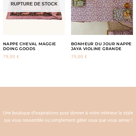
RUPTURE DE STOCK
NAPPE CHEVAL MAGGIE
BONHEUR DU JOUR NAPPE
DOING GOODS
JAYA VIOLINE GRANDE
79,00
€
79,00
€
Une boutique d’inspirations pour donner à votre intérieur le style
qui vous ressemble ou simplement gâter ceux que vous aimer !