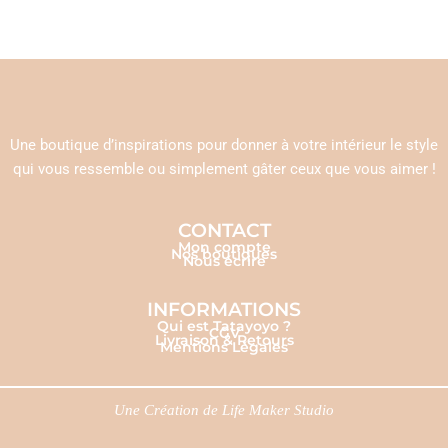
Une boutique d’inspirations pour donner à votre intérieur le style
qui vous ressemble ou simplement gâter ceux que vous aimer !
CONTACT
Mon compte
Nos boutiques
Nous écrire
INFORMATIONS
Qui est Tatayoyo ?
CGV
Livraison & Retours
Mentions Légales
Une Création de
Life Maker Studio