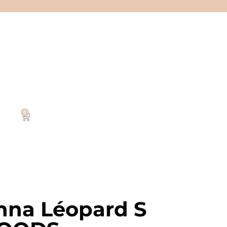
0
nna Léopard S