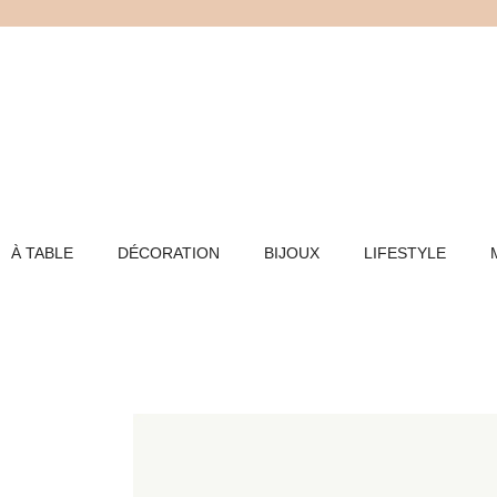
Aller
au
contenu
À TABLE
DÉCORATION
BIJOUX
LIFESTYLE