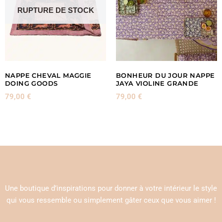
RUPTURE DE STOCK
NAPPE CHEVAL MAGGIE
BONHEUR DU JOUR NAPPE
DOING GOODS
JAYA VIOLINE GRANDE
79,00
€
79,00
€
Une boutique d’inspirations pour donner à votre intérieur le style
qui vous ressemble ou simplement gâter ceux que vous aimer !