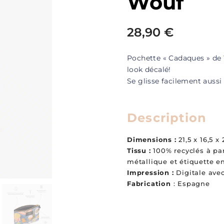
Wouf
28,90
€
Pochette « Cadaques » de
look décalé!
Se glisse facilement aussi
Description
Dimensions :
21,5 x 16,5 x
Tissu :
100% recyclés à par
métallique et étiquette en
Impression :
Digitale ave
Fabrication
: Espagne