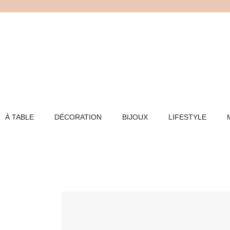
Aller
au
contenu
À TABLE
DÉCORATION
BIJOUX
LIFESTYLE