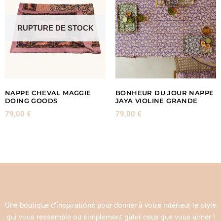
RUPTURE DE STOCK
NAPPE CHEVAL MAGGIE
BONHEUR DU JOUR NAPPE
DOING GOODS
JAYA VIOLINE GRANDE
79,00
€
79,00
€
Une boutique d’inspirations pour donner à votre intérieur le style
qui vous ressemble ou simplement gâter ceux que vous aimer !