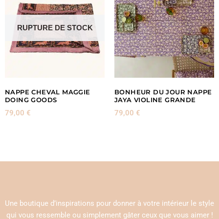
RUPTURE DE STOCK
NAPPE CHEVAL MAGGIE
BONHEUR DU JOUR NAPPE
DOING GOODS
JAYA VIOLINE GRANDE
79,00
€
79,00
€
Une boutique d’inspirations pour donner à votre intérieur le style
qui vous ressemble ou simplement gâter ceux que vous aimer !