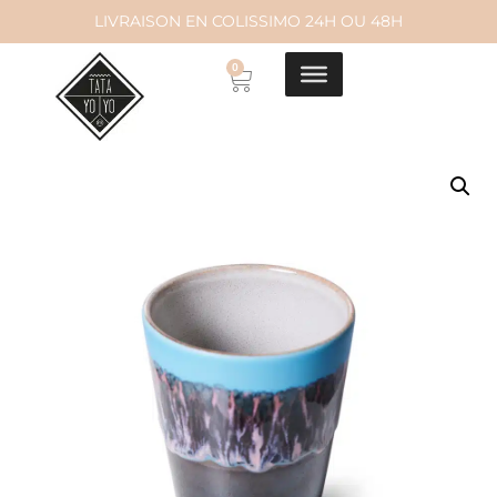
LIVRAISON EN COLISSIMO 24H OU 48H
Aller
0
au
contenu