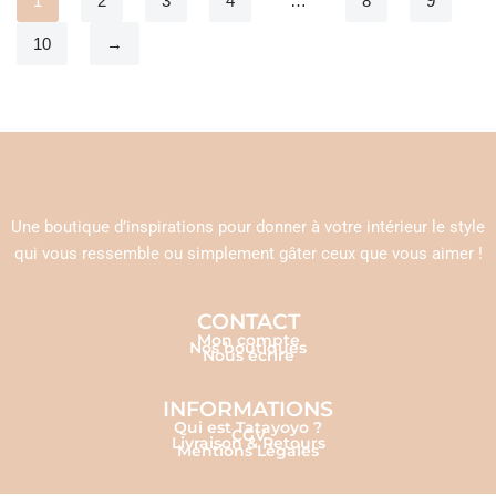
1
2
3
4
…
8
9
10
→
Une boutique d’inspirations pour donner à votre intérieur le style
qui vous ressemble ou simplement gâter ceux que vous aimer !
CONTACT
Mon compte
Nos boutiques
Nous écrire
INFORMATIONS
Qui est Tatayoyo ?
CGV
Livraison & Retours
Mentions Légales