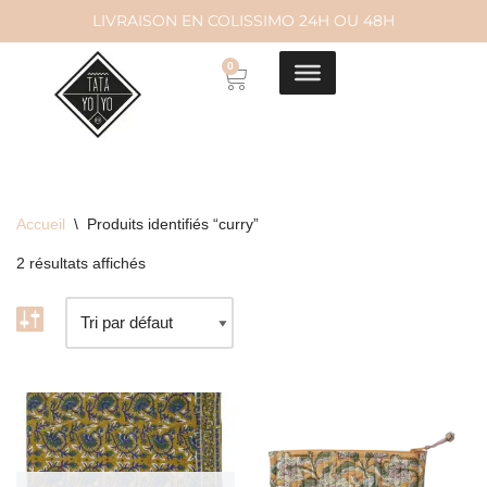
LIVRAISON EN COLISSIMO 24H OU 48H
Aller
0
au
contenu
Accueil
\
Produits identifiés “curry”
2 résultats affichés