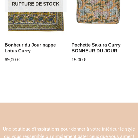
RUPTURE DE STOCK
Bonheur du Jour nappe
Pochette Sakura Curry
Lotus Curry
BONHEUR DU JOUR
69,00
€
15,00
€
Une boutique d’inspirations pour donner à votre intérieur le style
qui vous ressemble ou simplement gâter ceux que vous aimer !