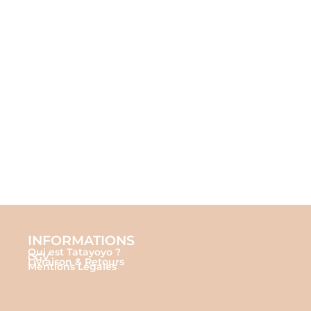
INFORMATIONS
Qui est Tatayoyo ?
CGV
Livraison & Retours
Mentions Légales