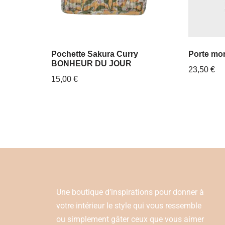
Pochette Sakura Curry
Porte mon
BONHEUR DU JOUR
23,50
€
15,00
€
Une boutique d’inspirations pour donner à
votre intérieur le style qui vous ressemble
ou simplement gâter ceux que vous aimer