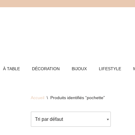
Aller
au
contenu
À TABLE
DÉCORATION
BIJOUX
LIFESTYLE
Accueil
\
Produits identifiés “pochette”