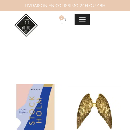
LIVRAISON EN COLISSIMO 24H OU 48H
Aller
0
au
contenu