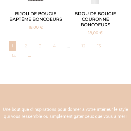
BIJOU DE BOUGIE
BIJOU DE BOUGIE
BAPTÊME BONCOEURS
COURONNE
BONCOEURS
18,00
€
18,00
€
1
2
3
4
…
12
13
14
→
Une boutique d’inspirations pour donner à votre intérieur le style
qui vous ressemble ou simplement gâter ceux que vous aimer !