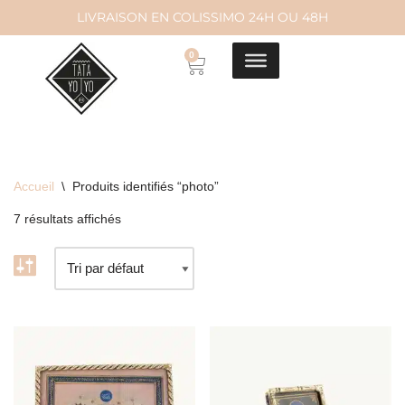
LIVRAISON EN COLISSIMO 24H OU 48H
Aller
0
au
contenu
Accueil
\
Produits identifiés “photo”
7 résultats affichés